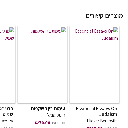
מוצרים קשורים
Essential Essays On
עימות בין השקפות
פרט נאצ
Judaism
שמיט
תומס סואל
Eliezer Berkovits
איב שאר
המחיר המקורי היה: ₪88.00.
המחיר הנוכחי הוא: ₪70.00.
₪
70.00
₪
88.00
המחיר המקורי היה: ₪78.00.
המחיר הנוכחי הוא: ₪62.00.