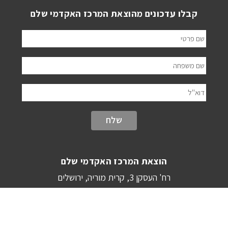
קבלו עדכונים מהוצאת המרכז האקדמי שלם
שם פרטי
שם משפחה
דוא"ל
הוצאת המרכז האקדמי שלם
רח' העסקן 3, קרית מוריה, ירושלים
shalempress@shalem.ac.il
|
02-5605586