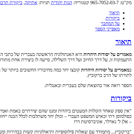
מק"ט:
965-7052-03-7
קטגוריה:
הגות יהודית
תגיות:
אתיקה
,
ביקורת תרבו
תיאור
ביקורות
על המחבר
מאפייני הספר
תיאור
מאמרים על יסודות היהדות
היא האנתולוגיה הראשונה בעברית של כתבי הרב
התעמקות זו, על דרך החיוב ועל דרך השלילה, סייעה לו ביצירת אחת מתור
ב
מאמרים על יסודות היהדות
קובצו יחד כמה מחיבוריו החשובים ביותר של ב
לתורתו של הרב ברקוביץ.
הספר רואה אור בהוצאת שלם בעברית ובאנגלית.
ביקורות
"אין ספק שאחד הקולות המעטים ביהדות זמננו שהם יצירתיים באמת ואמיצים
כפולמוסן דתי וכאיש המשפט העברי – וכולן יחד משתלבות לכלל הבנה ייחוד
– אלן ל' נאדלר, אוניברסיטת דרו
"ברקוביץ... מתמודד עם שאלות פילוסופיות ותיאולוגיות קשות בבהירות ו