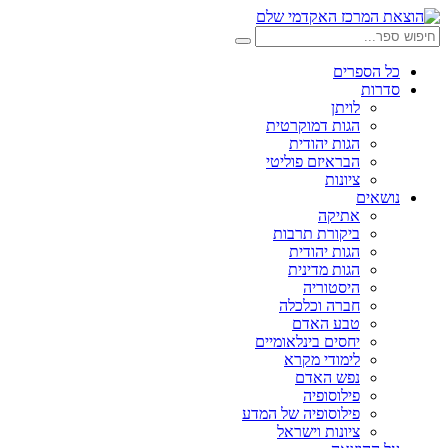
דלג
לתוכן
חיפוש:
חיפוש
כל הספרים
סדרות
לויתן
הגות דמוקרטית
הגות יהודית
הבראיזם פוליטי
ציונות
נושאים
אתיקה
ביקורת תרבות
הגות יהודית
הגות מדינית
היסטוריה
חברה וכלכלה
טבע האדם
יחסים בינלאומיים
לימודי מקרא
נפש האדם
פילוסופיה
פילוסופיה של המדע
ציונות וישראל