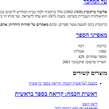
על המחבר
אליעזר ברקוביץ
(1992-1908) נולד ברומניה ולמד בבית המדרש לרב
התיאולוגית העברית בשיקגו. בשנת 1975 הוא עלה לישראל, ועד מותו חי בירושלים והמשיך לעסוק בעיון ובכתיבה בשאלות הנוגעות ליהדות ולעם היהודי.
ברקוביץ כתב תשעה-עשר ספרים, ובהם
מאמרים על יסודות היהדות
;
אדם, 
מאפייני הספר
כריכה:
רכה
שפה:
אנגלית
מספר עמודים:
429
תאריך פרסום:
אוקטובר 2001
מוצרים קשורים
מבצע!
ראשית חכמה: קריאה בספר בראשית
ליאון קאס
המחיר
המחיר
119.00
₪
95.00
₪
הוספה לסל