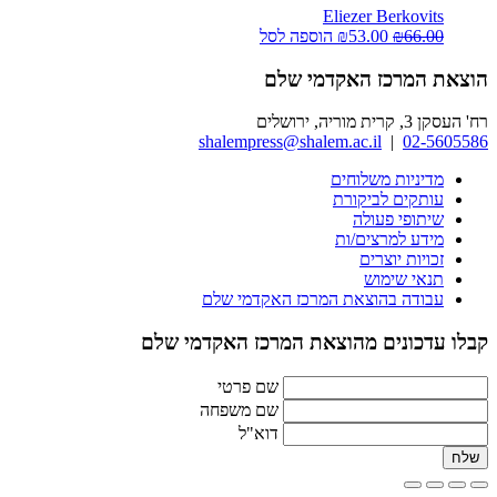
Eliezer Berkovits
המחיר
המחיר
66.00
₪
53.00
₪
הוספה לסל
המקורי
הנוכחי
היה:
הוא:
הוצאת המרכז האקדמי שלם
₪53.00.
₪66.00.
רח' העסקן 3, קרית מוריה, ירושלים
shalempress@shalem.ac.il
|
02-5605586
מדיניות משלוחים
עותקים לביקורת
שיתופי פעולה
מידע למרצים/ות
זכויות יוצרים
תנאי שימוש
עבודה בהוצאת המרכז האקדמי שלם
קבלו עדכונים מהוצאת המרכז האקדמי שלם
שם פרטי
שם משפחה
דוא"ל