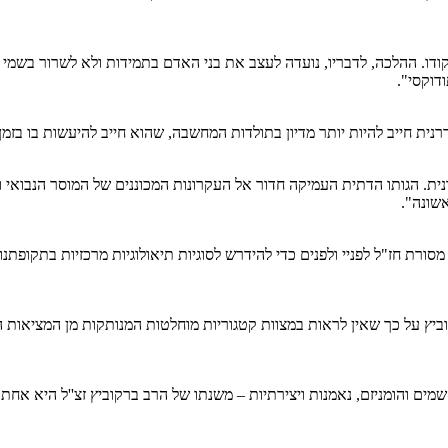
קודו. ההלכה, לדבריו, נועדה לעצב את בני האדם בתמידות ולא לשרור בשמי
דוקסי".
 חייב להיות יותר מדיון בתולדות המחשבה, שהוא חייב להיעשות בו בזמן יותר
נית. הגותו הדתית העמיקה חדור אל העקרונות המכוננים של המוסר הנבואי 
שונה".
ת חז"ל לפניי ולפנים כדי להידרש לסוגיות תיאולוגיות מרכזיות בתקופתנו,
ביץ על כך שאין לראות במצוות קטגוריות מוחלטות המנותקות מן המציאות ה
מים והומניזם, נאמנות ויצירתיות – משנתו של הרב ברקוביץ זצ''ל היא אחת מ