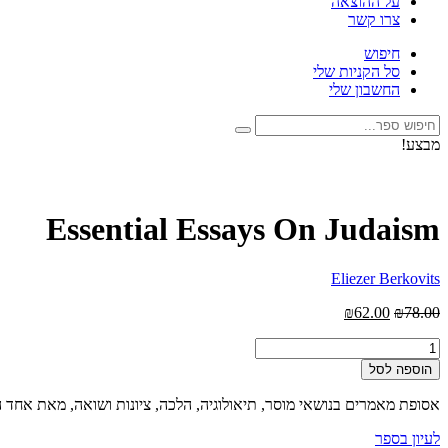
על ההוצאה
צרו קשר
חיפוש
סל הקניות שלי
החשבון שלי
חיפוש:
חיפוש
מבצע!
לעיון בספר
Essential Essays On Judaism
Eliezer Berkovits
המחיר
המחיר
₪
62.00
₪
78.00
המקורי
הנוכחי
כמות
היה:
הוא:
של
₪62.00.
₪78.00.
הוספה לסל
Essential
Essays
אסופת מאמרים בנושאי מוסר, תיאולוגיה, הלכה, ציונות ושואה, מאת אחד 
On
Judaism
לעיון בספר