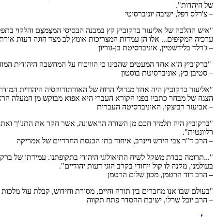
של היהדות".
– צ'רלס רפל, ישיבה יוניברסיטי
"איש ההלכה של אליעזר ברקוביץ קץ במבנה הבסיסי המצַמצֵם והלקוי בתפ
ערכיה המקיפים... אלו הן עמדות המצריכות אומץ לב מצד הוגה דעות אורתו
– ג'רלד בלידשטיין, אוניברסיטת בן-גוריון
"ברקוביץ הוא אחד המעטים שהבינו כי הוויכוח על המחשבה היהודית המודרנית
– סטיבן כץ, אוניברסיטת בוסטון
"אליעזר ברקוביץ היה אחד מגדולי הרוח של האורתודוקסיה היהודית המודר
הצגה של מבחר כתביו בפני הקורא העברי היא אפוא מבוקש מן המעלה הרא
– אביעזר רביצקי, האוניברסיטה העברית
"ברקוביץ היה תלמיד חכם מן השורה הראשונה, אשר חקר את התנ"ך ואת מסור
רלוונטית".
– הרב ד"ר צבי הירש ויינרב, איחוד בתי הכנסת החרדיים של אמריקה
"...תרומה כבדת משקל לשיח התיאולוגי היהודי בתקופתנו. עמידתו של ברקו
בעולמנו, מקנה לו קול ייחודי בקרב הוגי דעות יהודיים".
– הרב דוד הרטמן, מכון שלום הרטמן
"בעולם שבו אנו מחברים בין תורה וחיים, מסורת וחידוש, קבלת עול מלכות ש
– הרב יובל שרלו, ישיבת ההסדר פתח תקווה