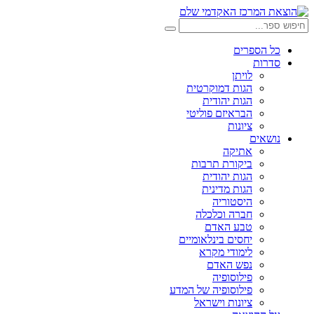
דלג
לתוכן
חיפוש:
חיפוש
כל הספרים
סדרות
לויתן
הגות דמוקרטית
הגות יהודית
הבראיזם פוליטי
ציונות
נושאים
אתיקה
ביקורת תרבות
הגות יהודית
הגות מדינית
היסטוריה
חברה וכלכלה
טבע האדם
יחסים בינלאומיים
לימודי מקרא
נפש האדם
פילוסופיה
פילוסופיה של המדע
ציונות וישראל