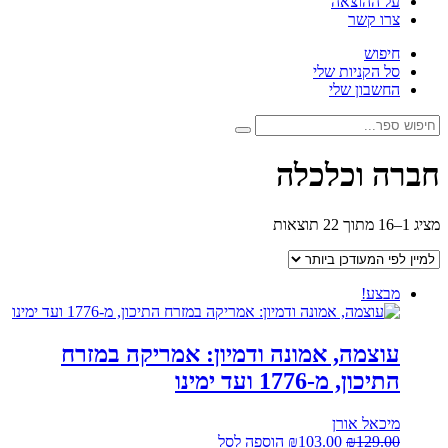
על ההוצאה
צרו קשר
חיפוש
סל הקניות שלי
החשבון שלי
חיפוש:
חיפוש
חברה וכלכלה
ממוין
מציג 1–16 מתוך 22 תוצאות
לפי
הפריט
העדכני
מבצע!
ביותר
עוצמה, אמונה ודמיון: אמריקה במזרח
התיכון, מ-1776 ועד ימינו
מיכאל אורן
המחיר
המחיר
129.00
₪
103.00
₪
הוספה לסל