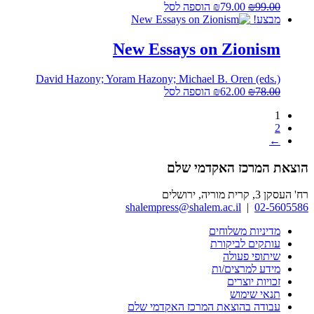
המחיר
המחיר
99.00
₪
79.00
₪
הוספה לסל
המקורי
הנוכחי
מבצע!
היה:
הוא:
₪79.00.
₪99.00.
New Essays on Zionism
David Hazony; Yoram Hazony; Michael B. Oren (eds.)
המחיר
המחיר
78.00
₪
62.00
₪
הוספה לסל
המקורי
הנוכחי
1
היה:
הוא:
2
₪62.00.
₪78.00.
←
הוצאת המרכז האקדמי שלם
רח' העסקן 3, קרית מוריה, ירושלים
shalempress@shalem.ac.il
|
02-5605586
מדיניות משלוחים
עותקים לביקורת
שיתופי פעולה
מידע למרצים/ות
זכויות יוצרים
תנאי שימוש
עבודה בהוצאת המרכז האקדמי שלם