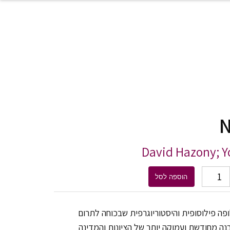
N
David Hazony; Y
מות של New Essays on Zionism
הוספה לסל
ה פילוסופית והיסטוריוגרפית שבכוחה לתרום
ה מחודשת ועמוקה יותר של הציונות והמדינה