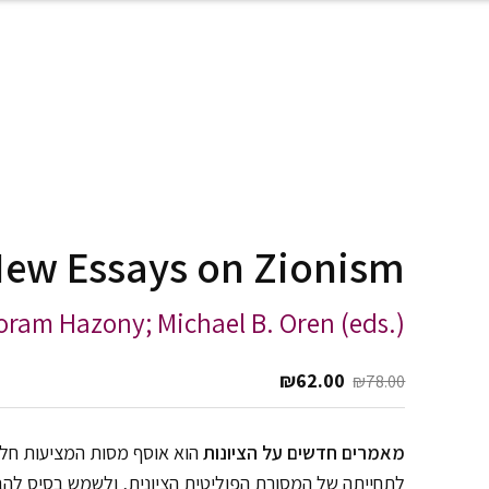
ew Essays on Zionism
oram Hazony; Michael B. Oren (eds.)
כ
המחיר המקורי היה: ₪78.00.
המחיר הנוכחי הוא: ₪62.00.
₪
62.00
₪
78.00
מאמרים חדשים על הציונות
הוא אוסף מסות המציעות חלופ
לתחייתה של המסורת הפוליטית הציונית, ולשמש בסיס להבנ