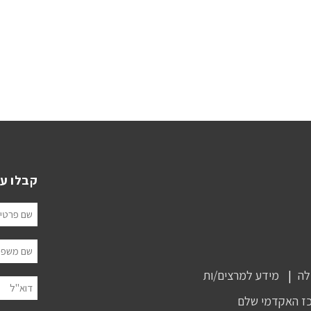
קבלו ע
שם פרטי
שם משפח
לה
מידע למרצים/ות
דוא"ל
ז האקדמי שלם