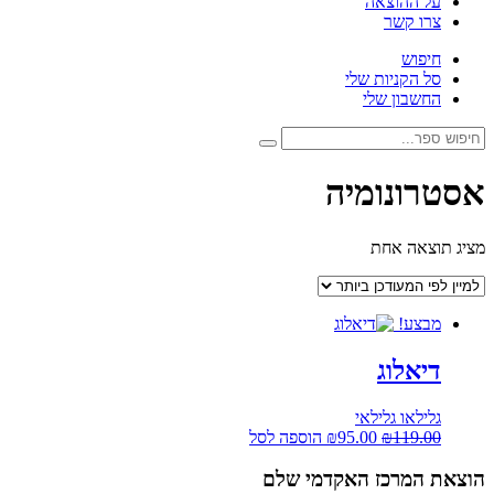
על ההוצאה
צרו קשר
חיפוש
סל הקניות שלי
החשבון שלי
חיפוש:
חיפוש
אסטרונומיה
מציג תוצאה אחת
מבצע!
דיאלוג
גלילאו גלילאי
המחיר
המחיר
119.00
₪
95.00
₪
הוספה לסל
המקורי
הנוכחי
היה:
הוא:
הוצאת המרכז האקדמי שלם