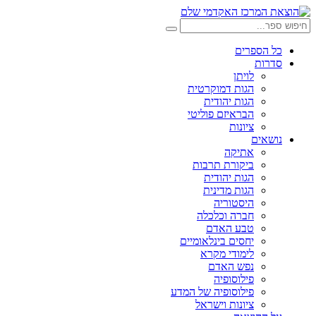
דלג
לתוכן
חיפוש:
חיפוש
כל הספרים
סדרות
לויתן
הגות דמוקרטית
הגות יהודית
הבראיזם פוליטי
ציונות
נושאים
אתיקה
ביקורת תרבות
הגות יהודית
הגות מדינית
היסטוריה
חברה וכלכלה
טבע האדם
יחסים בינלאומיים
לימודי מקרא
נפש האדם
פילוסופיה
פילוסופיה של המדע
ציונות וישראל