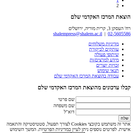
1
₪50.00.
₪62.00.
2
הוצאת המרכז האקדמי שלם
רח' העסקן 3, קרית מוריה, ירושלים
shalempress@shalem.ac.il
|
02-5605586
מדיניות משלוחים
עותקים לביקורת
שיתופי פעולה
מידע למרצים/ות
זכויות יוצרים
תנאי שימוש
עבודה בהוצאת המרכז האקדמי שלם
קבלו עדכונים מהוצאת המרכז האקדמי שלם
שם פרטי
שם משפחה
דוא"ל
אתר זה משתמש בקובצי Cookies לצורך תפעול, סטטיסטיקה והתאמה
אישית. לפרטים נוספים ניתן לעיין במדיניות הפרטיות. המשך השימוש