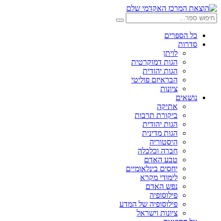
דלג
לתוכן
חיפוש:
חיפוש
כל הספרים
סדרות
לויתן
הגות דמוקרטית
הגות יהודית
הבראיזם פוליטי
ציונות
נושאים
אתיקה
ביקורת תרבות
הגות יהודית
הגות מדינית
היסטוריה
חברה וכלכלה
טבע האדם
יחסים בינלאומיים
לימודי מקרא
נפש האדם
פילוסופיה
פילוסופיה של המדע
ציונות וישראל