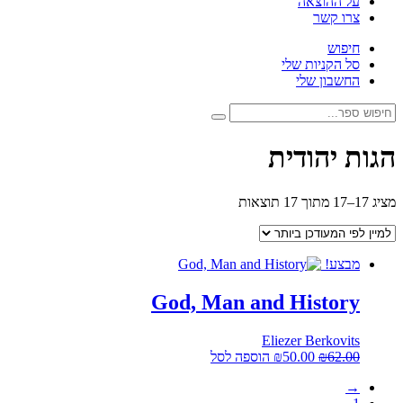
על ההוצאה
צרו קשר
חיפוש
סל הקניות שלי
החשבון שלי
חיפוש:
חיפוש
הגות יהודית
ממוין
מציג 17–17 מתוך 17 תוצאות
לפי
הפריט
העדכני
מבצע!
ביותר
God, Man and History
Eliezer Berkovits
המחיר
המחיר
62.00
₪
50.00
₪
הוספה לסל
המקורי
הנוכחי
→
היה:
הוא: