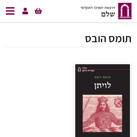
לג לתוכן
תומס הובס