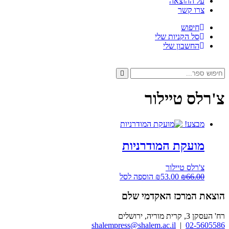
על ההוצאה
צרו קשר
חיפוש
סל הקניות שלי
החשבון שלי
חיפוש:
חיפוש
צ'רלס טיילור
מבצע!
מועקת המודרניות
צ'רלס טיילור
המחיר
המחיר
66.00
₪
53.00
₪
הוספה לסל
המקורי
הנוכחי
היה:
הוא:
הוצאת המרכז האקדמי שלם
₪53.00.
₪66.00.
רח' העסקן 3, קרית מוריה, ירושלים
shalempress@shalem.ac.il
|
02-5605586