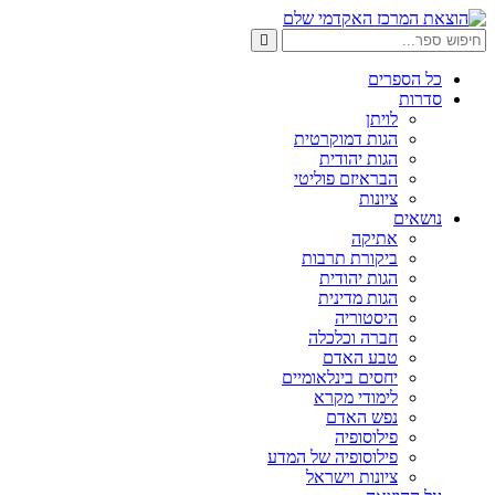
דלג
לתוכן
חיפוש:
חיפוש
כל הספרים
סדרות
לויתן
הגות דמוקרטית
הגות יהודית
הבראיזם פוליטי
ציונות
נושאים
אתיקה
ביקורת תרבות
הגות יהודית
הגות מדינית
היסטוריה
חברה וכלכלה
טבע האדם
יחסים בינלאומיים
לימודי מקרא
נפש האדם
פילוסופיה
פילוסופיה של המדע
ציונות וישראל