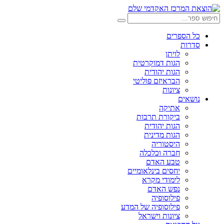
דלג
לתוכן
חיפוש:
חיפוש
כל הספרים
סדרות
לויתן
הגות דמוקרטית
הגות יהודית
הבראיזם פוליטי
ציונות
נושאים
אתיקה
ביקורת תרבות
הגות יהודית
הגות מדינית
היסטוריה
חברה וכלכלה
טבע האדם
יחסים בינלאומיים
לימודי מקרא
נפש האדם
פילוסופיה
פילוסופיה של המדע
ציונות וישראל