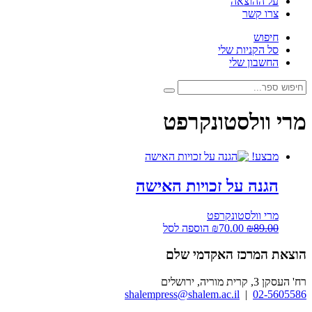
על ההוצאה
צרו קשר
חיפוש
סל הקניות שלי
החשבון שלי
חיפוש:
חיפוש
מרי וולסטונקרפט
מבצע!
הגנה על זכויות האישה
מרי וולסטונקרפט
המחיר
המחיר
89.00
₪
70.00
₪
הוספה לסל
המקורי
הנוכחי
היה:
הוא:
הוצאת המרכז האקדמי שלם
₪70.00.
₪89.00.
רח' העסקן 3, קרית מוריה, ירושלים
shalempress@shalem.ac.il
|
02-5605586