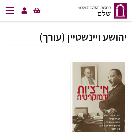
לג לתוכן
יהושע ויינשטיין (עורך)