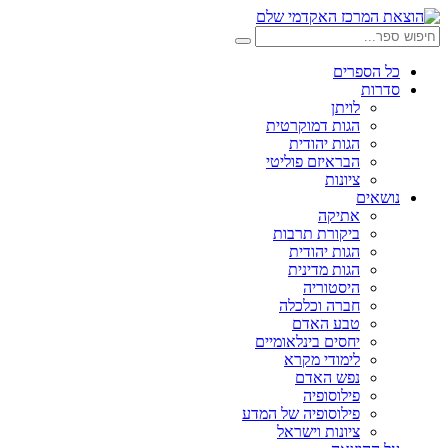
דלג
לתוכן
חיפוש:
חיפוש
כל הספרים
סדרות
לויתן
הגות דמוקרטית
הגות יהודית
הבראיזם פוליטי
ציונות
נושאים
אתיקה
ביקורת תרבות
הגות יהודית
הגות מדינית
היסטוריה
חברה וכלכלה
טבע האדם
יחסים בינלאומיים
לימודי מקרא
נפש האדם
פילוסופיה
פילוסופיה של המדע
ציונות וישראל