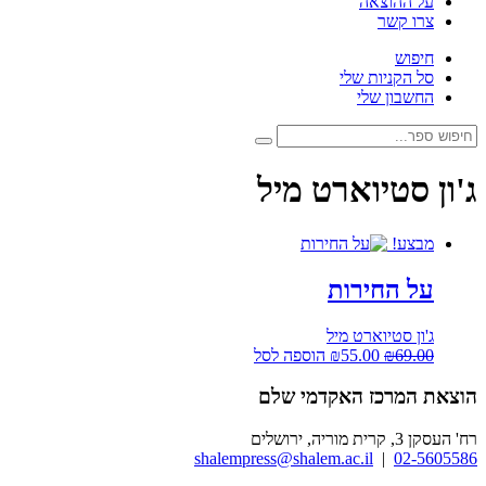
על ההוצאה
צרו קשר
חיפוש
סל הקניות שלי
החשבון שלי
חיפוש:
חיפוש
ג'ון סטיוארט מיל
מבצע!
על החירות
ג'ון סטיוארט מיל
המחיר
המחיר
69.00
₪
55.00
₪
הוספה לסל
המקורי
הנוכחי
היה:
הוא:
הוצאת המרכז האקדמי שלם
₪55.00.
₪69.00.
רח' העסקן 3, קרית מוריה, ירושלים
shalempress@shalem.ac.il
|
02-5605586