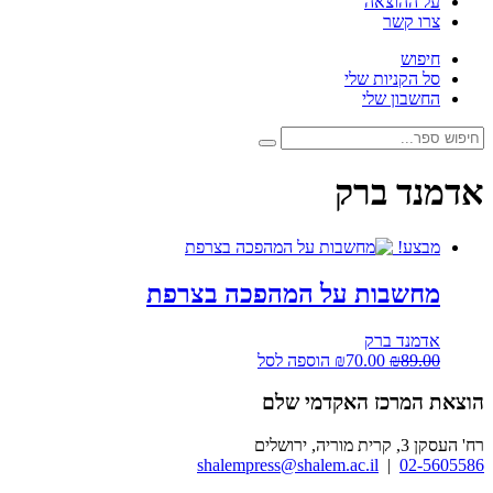
על ההוצאה
צרו קשר
חיפוש
סל הקניות שלי
החשבון שלי
חיפוש:
חיפוש
אדמנד ברק
מבצע!
מחשבות על המהפכה בצרפת
אדמנד ברק
המחיר
המחיר
89.00
₪
70.00
₪
הוספה לסל
המקורי
הנוכחי
היה:
הוא:
הוצאת המרכז האקדמי שלם
₪70.00.
₪89.00.
רח' העסקן 3, קרית מוריה, ירושלים
shalempress@shalem.ac.il
|
02-5605586