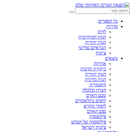
דלג
לתוכן
חיפוש:
חיפוש
כל הספרים
סדרות
לויתן
הגות דמוקרטית
הגות יהודית
הבראיזם פוליטי
ציונות
נושאים
אתיקה
ביקורת תרבות
הגות יהודית
הגות מדינית
היסטוריה
חברה וכלכלה
טבע האדם
יחסים בינלאומיים
לימודי מקרא
נפש האדם
פילוסופיה
פילוסופיה של המדע
ציונות וישראל