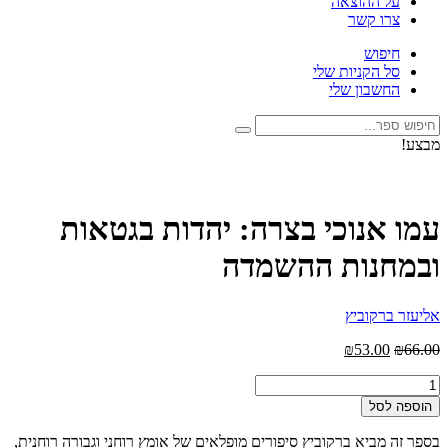
על ההוצאה
צרו קשר
חיפוש
סל הקניות שלי
החשבון שלי
חיפוש:
חיפוש
מבצע!
לעיון בספר
עמו אנוכי בצרה: יהדות בגטאות
ובמחנות ההשמדה
אליעזר ברקוביץ
המחיר
המחיר
₪
53.00
₪
66.00
המקורי
הנוכחי
כמות
היה:
הוא:
של
₪53.00.
₪66.00.
הוספה לסל
עמו
אנוכי
בספר זה מביא ברקוביץ סיפורים מופלאים של אומץ רוחני וגבורה רוחנית,