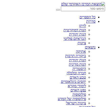
דלג
לתוכן
חיפוש:
חיפוש
כל הספרים
סדרות
לויתן
הגות דמוקרטית
הגות יהודית
הבראיזם פוליטי
ציונות
נושאים
אתיקה
ביקורת תרבות
הגות יהודית
הגות מדינית
היסטוריה
חברה וכלכלה
טבע האדם
יחסים בינלאומיים
לימודי מקרא
נפש האדם
פילוסופיה
פילוסופיה של המדע
ציונות וישראל