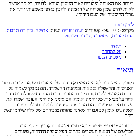
בצרה:
ומנתח את האמונה היהודית לאור הניסיון הנורא. לדעתו, רק כך אפשר
יהדות
לקוות לחוש שמץ מכוחה של האמונה ולהבין באופן משמעותי יותר את
בגטאות
גורלו ההיסטורי של העם היהודי.
ובמחנות
ההשמדה
לעיון בספר
מק"ט:
496-1015
קטגוריה:
הגות יהודית
תגיות:
אתיקה
,
ביקורת תרבות
,
הגות יהודית
,
היסטוריה
,
ציונות וישראל
תיאור
על המחבר
מאפייני הספר
תיאור
מאבק ההישרדות לא היה המאבק היחיד של היהודים בשואה. לנוכח חוסר
האנושיות וההשפלה בגטאות ובמחנות ההשמדה, הם נאבקו לשמור על
כבודם האנושי ולקיים את מצוות התורה. רבים מהם הצליחו לכפות סדר
אחר על מציאות של זוהמה ואימה: הם סימנו את הזמן העובר ושמרו את
השבת ואת המועדים; הם הפכו את הגיהינום למקום תפילה. היהודים
האלה גילו אומץ לב וגבורה שאינה פחותה מגבורתם של אלה שלחמו ונשק
בידם.
בספרו
עמו אנוכי בצרה
מביא לפנינו אליעזר ברקוביץ, מהוגי הדעות
הבולטים של המאה העשרים בתחום הפילוסופיה היהודית, סיפורים