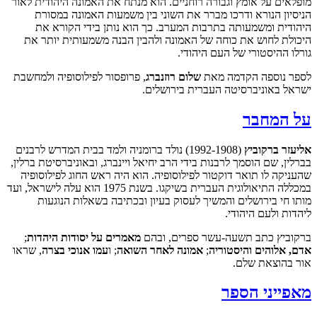
מופלאים על אומץ וגבורה רוחניים. הוא מנתח את האמונה היהודית לאור
הניסיון הנורא ודרכו מברר את השוני בין משמעות האמונה במסורת
היהודית ומשמעותה בתרבות המערב. כך הוא נותן בידי הקורא את
היכולת לחוש את כוחה של האמונה ולהבין הבנה משמעותית יותר את
גורלו ההיסטורי של העם היהודי.
לספר נוספה הקדמה מאת
שלום רוזנברג
, פרופסור לפילוסופיה ולמחשבת
ישראל באוניברסיטה העברית בירושלים.
על המחבר
אליעזר ברקוביץ
(1992-1908) נולד ברומניה ולמד בבית המדרש לרבנים
בברלין, שם הוסמך לרבנות בידי הרב יחיאל ויינברג, ובאוניברסיטת ברלין,
שהעניקה לו תואר דוקטור לפילוסופיה. הוא היה ראש החוג לפילוסופיה
במכללה התיאולוגית העברית בשיקגו. בשנת 1975 הוא עלה לישראל, ועד
מותו חי בירושלים והמשיך לעסוק בעיון ובכתיבה בשאלות הנוגעות
ליהדות ולעם היהודי.
ברקוביץ כתב תשעה-עשר ספרים, ובהם
מאמרים על יסודות היהדות
;
אדם, אלוהים והיסטוריה
;
אמונה לאחר השואה
; ו
עמו אנוכי בצרה
, שראו
אור בהוצאת שלם.
מאפייני הספר