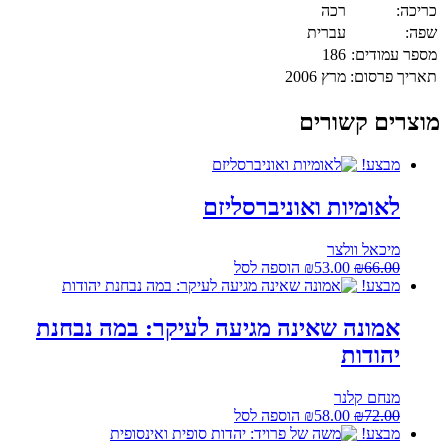
כריכה:
רכה
שפה:
עברית
מספר עמודים:
186
תאריך פרסום:
מרץ 2006
מוצרים קשורים
מבצע!
לאומיות ואוניברסליזם
מיכאל וולצר
המחיר
המחיר
66.00
₪
53.00
₪
הוספה לסל
המקורי
הנוכחי
מבצע!
היה:
הוא:
₪53.00.
₪66.00.
אמונה שאינה מגיעה לעיקר: במה נבחנת
יהודות
מנחם קלנר
המחיר
המחיר
72.00
₪
58.00
₪
הוספה לסל
המקורי
הנוכחי
מבצע!